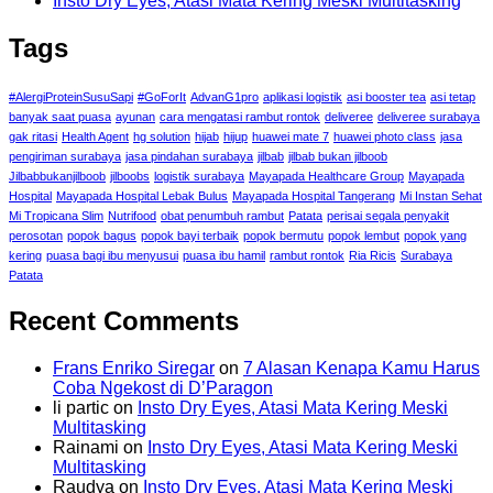
Insto Dry Eyes, Atasi Mata Kering Meski Multitasking
Tags
#AlergiProteinSusuSapi
#GoForIt
AdvanG1pro
aplikasi logistik
asi booster tea
asi tetap
banyak saat puasa
ayunan
cara mengatasi rambut rontok
deliveree
deliveree surabaya
gak ritasi
Health Agent
hg solution
hijab
hijup
huawei mate 7
huawei photo class
jasa
pengiriman surabaya
jasa pindahan surabaya
jilbab
jilbab bukan jilboob
Jilbabbukanjilboob
jilboobs
logistik surabaya
Mayapada Healthcare Group
Mayapada
Hospital
Mayapada Hospital Lebak Bulus
Mayapada Hospital Tangerang
Mi Instan Sehat
Mi Tropicana Slim
Nutrifood
obat penumbuh rambut
Patata
perisai segala penyakit
perosotan
popok bagus
popok bayi terbaik
popok bermutu
popok lembut
popok yang
kering
puasa bagi ibu menyusui
puasa ibu hamil
rambut rontok
Ria Ricis
Surabaya
Patata
Recent Comments
Frans Enriko Siregar
on
7 Alasan Kenapa Kamu Harus
Coba Ngekost di D’Paragon
li partic
on
Insto Dry Eyes, Atasi Mata Kering Meski
Multitasking
Rainami
on
Insto Dry Eyes, Atasi Mata Kering Meski
Multitasking
Raudya
on
Insto Dry Eyes, Atasi Mata Kering Meski