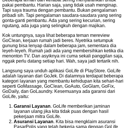
pakai pembantu. Harian saja, yang tidak usah menginap.
Tapi saya trauma dengan pembantu. Bukan pengalaman
pribadi sih. Tapi pengalaman saudara-saudara yang sering
gonta-ganti pembantu. Ada yang sering kecurian, sering
ngutang, ada juga yang selingkuh dengan majikan.
Kok untungnya, saya lihat beberapa teman mereview
GoClean, kerjaan rumah jadi beres. Nyetrika setumpuk
gunung bisa lenyap dalam beberapa jam, sementara dia
leyeh-leyeh. Rumah jadi ada yang membersihkan ketika dia
menonton TV. Dan asyiknya ini cuma sekali panggilan saja,
nggak perlu datang setiap hari. Wah, saya jadi tertarik nih.
Langsung saya unduh aplikasi GoLife di PlayStore. GoLife
adalah layanan dari GoJek. Di dalamnya terdapat beberapa
kategori layanan yang membantu kehidupan kita sehari-hari
seperti GoMassage, GoClean, GoAuto, GoGlam, GoFix,
GoDaily, dan GoLaundry. Kesemuanya ada garansi dari
GoLife, yaitu:
Garansi Layanan
. GoLife memberikan jaminan
layanan ulang jika kita tidak puas dengan hasil
pekerjaan mitra GoLife.
Asuransi Layanan
. Kita bisa mengklaim asuransi
PasarPolis yang telah bekerja sama dengan GoLife