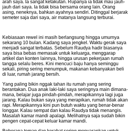
arah saya. Ia sangat ketakutan. Rupanya ia tidak mau jauh-
jauh dari saya. Ia tidak bisa bersama orang lain. Orang
asing, neneknya, bahkan ayahnya sendiri. Ditinggal berjarak
semeter saja dari saya, air matanya langsung terburai.
Kebiasaan rewel ini masih berlangsung hingga umurnya
sekarang 10 bulan. Kadang saya jengkel. Waktu gerak saya
menjadi sangat terbatas. Sebelum Raudya hadir biasanya
saya bisa bebas memasak untuk keluarga, menggarap
artikel dan konten lainnya, hingga urusan pekerjaan rumah
tangga selalu beres. Kini mencuci baju hanya seminggu
sekali, piring sering menumpuk, makanan kebanyakan beli
di luar, rumah jarang bersih.
Yang paling bikin nggak tahan itu rumah yang sering
berantakan. Dua anak laki-laki saya seringnya main dimana-
mana, belajar juga pindah-pindah, merapikannya lagi juga
jarang. Kalau bukan saya yang merapikan, rumah tidak akan
rapi. Merapikannya kini pun butuh waktu yang benar-benar
longgar. Kalau sempat dan kalau Raudya tidak menangis.
Masalah kamar mandi apalagi. Melihatnya saja sudah bikin
pengen cepat-cepat keluar kamar mandi.
Beberapa teman dan kerabat sering menyarankan untuk