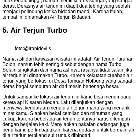
tidak terlalu tinggi, namun memiliki arus sungai yang sangat
deras. Derasnya air terjun ini diapit dua tebing yang seolah
menjadi pelindung ketika bidadari mandi. Karena itulah,
tempat ini dinamakan Air Terjun Bidadari.
5. Air Terjun Turbo
foto:@iranidevi.s
Nama asli dari kawasan wisata ini adalah Air Terjun Turunan
Bolon, namun lebih sering disebut dengan nama Turbo.
Selain singkatan dari nama aslinya, rasanya tidak salah jika
air terjun ini dinamakan Turbo. Karena kekuatan curahan air
terjun yang berlokasi di Desa Tomuan Holbung yang sangat
deras bagai semburan air dari mesin bertenaga besar.
Untuk sampai ke lokasi air terjun ini kamu bisa menumpang
kereta api Kisaran Medan. Lalu dilanjutkan dengan
menyewa kendaraan menuju air terjun mana yang menarik
minat kamu. Siapkan bekal cemilan dan minuman yang
cukup, karena beberapa air terjun tentunya harus ditempuh
dengan berjalan kaki. Menyiapkan pakaian cadangan juga
perlu kamu pertimbangkan, karena godaan untuk bermain air
di air terjun terbilang sulit untuk dihindari.