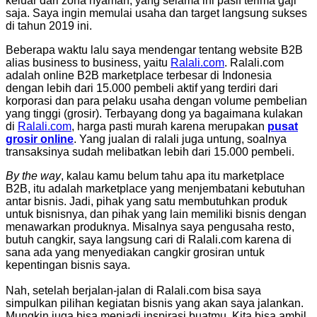
keluar dari zona nyaman, yang selama ini pasif terima gaji
saja. Saya ingin memulai usaha dan target langsung sukses
di tahun 2019 ini.
Beberapa waktu lalu saya mendengar tentang website B2B
alias business to business, yaitu
Ralali.com
. Ralali.com
adalah online B2B marketplace terbesar di Indonesia
dengan lebih dari 15.000 pembeli aktif yang terdiri dari
korporasi dan para pelaku usaha dengan volume pembelian
yang tinggi (grosir). Terbayang dong ya bagaimana kulakan
di
Ralali.com
, harga pasti murah karena merupakan
pusat
grosir online
. Yang jualan di ralali juga untung, soalnya
transaksinya sudah melibatkan lebih dari 15.000 pembeli.
By the way
, kalau kamu belum tahu apa itu marketplace
B2B, itu adalah marketplace yang menjembatani kebutuhan
antar bisnis. Jadi, pihak yang satu membutuhkan produk
untuk bisnisnya, dan pihak yang lain memiliki bisnis dengan
menawarkan produknya. Misalnya saya pengusaha resto,
butuh cangkir, saya langsung cari di Ralali.com karena di
sana ada yang menyediakan cangkir grosiran untuk
kepentingan bisnis saya.
Nah, setelah berjalan-jalan di Ralali.com bisa saya
simpulkan pilihan kegiatan bisnis yang akan saya jalankan.
Mungkin juga bisa menjadi inspirasi buatmu. Kita bisa ambil