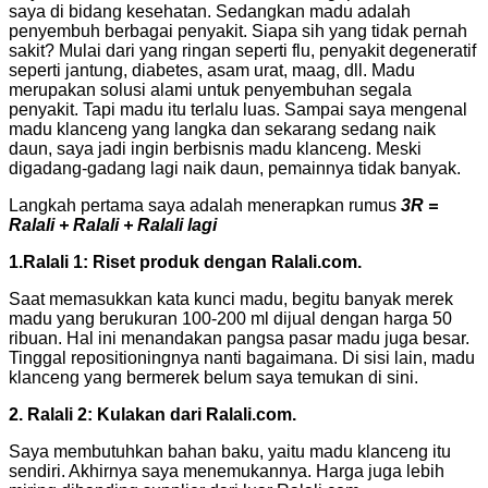
saya di bidang kesehatan. Sedangkan madu adalah
penyembuh berbagai penyakit. Siapa sih yang tidak pernah
sakit? Mulai dari yang ringan seperti flu, penyakit degeneratif
seperti jantung, diabetes, asam urat, maag, dll. Madu
merupakan solusi alami untuk penyembuhan segala
penyakit. Tapi madu itu terlalu luas. Sampai saya mengenal
madu klanceng yang langka dan sekarang sedang naik
daun, saya jadi ingin berbisnis madu klanceng. Meski
digadang-gadang lagi naik daun, pemainnya tidak banyak.
Langkah pertama saya adalah menerapkan rumus
3R =
Ralali + Ralali + Ralali lagi
1.Ralali 1: Riset produk dengan Ralali.com.
Saat memasukkan kata kunci madu, begitu banyak merek
madu yang berukuran 100-200 ml dijual dengan harga 50
ribuan. Hal ini menandakan pangsa pasar madu juga besar.
Tinggal repositioningnya nanti bagaimana. Di sisi lain, madu
klanceng yang bermerek belum saya temukan di sini.
2. Ralali 2: Kulakan dari Ralali.com.
Saya membutuhkan bahan baku, yaitu madu klanceng itu
sendiri. Akhirnya saya menemukannya. Harga juga lebih