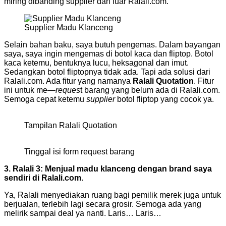
miring dibanding supplier dari luar Ralali.com.
Supplier Madu Klanceng
Selain bahan baku, saya butuh pengemas. Dalam bayangan
saya, saya ingin mengemas di botol kaca dan fliptop. Botol
kaca ketemu, bentuknya lucu, heksagonal dan imut.
Sedangkan botol fliptopnya tidak ada. Tapi ada solusi dari
Ralali.com. Ada fitur yang namanya
Ralali Quotation
. Fitur
ini untuk me—
reques
t barang yang belum ada di Ralali.com.
Semoga cepat ketemu
supplier
botol fliptop yang cocok ya.
Tampilan Ralali Quotation
Tinggal isi form request barang
3. Ralali 3: Menjual madu klanceng dengan brand saya
sendiri di Ralali.com
.
Ya, Ralali menyediakan ruang bagi pemilik merek juga untuk
berjualan, terlebih lagi secara grosir. Semoga ada yang
melirik sampai deal ya nanti. Laris… Laris…