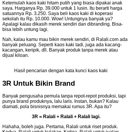
Ketemulah kaos kaki hitam putih yang biasa dipakai anak
saya. Harganya Rp. 39.000 untuk 1 lusin. Itu berarti harga
satuannya Rp. 3.250. Saya beli kaos kaki di koperasi
sekolah itu Rp. 10.000. Wow! Untungnya banyak ya?
Apalagi kalau dikasih merek sendiri dan dibranding. Bisa-
bisa lebih untung lagi.
Nah, kalau kamu mau bikin merek sendiri, di Ralali.com ada
banyak peluang. Seperti kaos kaki tadi, juga ada kacang-
kacangan, keripik, dll. Banyak produk tanpa merek atau
dijual kiloan.
Hasil pencarian dengan kata kunci kaos kaki
3R Untuk Bikin Brand
Banyak pengusaha pemula tanpa repot-repot produksi, tapi
punya brand produknya, lalu laris. Instan, bukan? Kalau
diamati, pola bisnisnya memakai rumus 3R. Apa itu?
3R = Ralali + Ralali + Ralali lagi.
Hahaha, boleh juga. Pertama, Ralali untuk riset produk.
Kedua, Ralali untuk kulakan. Ketiga, Ralali untuk jualan