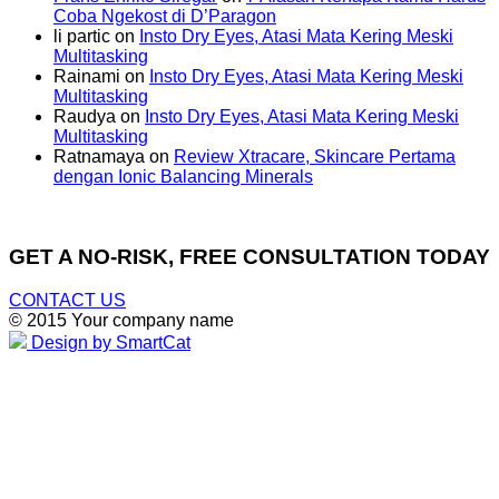
Coba Ngekost di D’Paragon
li partic
on
Insto Dry Eyes, Atasi Mata Kering Meski
Multitasking
Rainami
on
Insto Dry Eyes, Atasi Mata Kering Meski
Multitasking
Raudya
on
Insto Dry Eyes, Atasi Mata Kering Meski
Multitasking
Ratnamaya
on
Review Xtracare, Skincare Pertama
dengan Ionic Balancing Minerals
GET A NO-RISK, FREE CONSULTATION TODAY
CONTACT US
© 2015 Your company name
Design by SmartCat