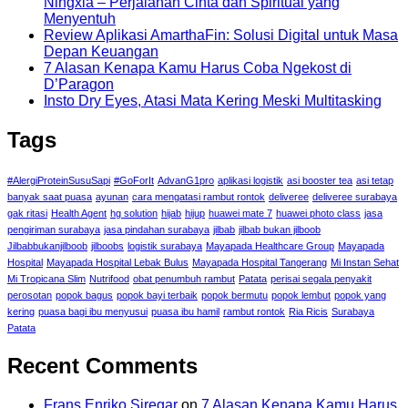
Ningxia – Perjalanan Cinta dan Spiritual yang
Menyentuh
Review Aplikasi AmarthaFin: Solusi Digital untuk Masa
Depan Keuangan
7 Alasan Kenapa Kamu Harus Coba Ngekost di
D’Paragon
Insto Dry Eyes, Atasi Mata Kering Meski Multitasking
Tags
#AlergiProteinSusuSapi
#GoForIt
AdvanG1pro
aplikasi logistik
asi booster tea
asi tetap
banyak saat puasa
ayunan
cara mengatasi rambut rontok
deliveree
deliveree surabaya
gak ritasi
Health Agent
hg solution
hijab
hijup
huawei mate 7
huawei photo class
jasa
pengiriman surabaya
jasa pindahan surabaya
jilbab
jilbab bukan jilboob
Jilbabbukanjilboob
jilboobs
logistik surabaya
Mayapada Healthcare Group
Mayapada
Hospital
Mayapada Hospital Lebak Bulus
Mayapada Hospital Tangerang
Mi Instan Sehat
Mi Tropicana Slim
Nutrifood
obat penumbuh rambut
Patata
perisai segala penyakit
perosotan
popok bagus
popok bayi terbaik
popok bermutu
popok lembut
popok yang
kering
puasa bagi ibu menyusui
puasa ibu hamil
rambut rontok
Ria Ricis
Surabaya
Patata
Recent Comments
Frans Enriko Siregar
on
7 Alasan Kenapa Kamu Harus