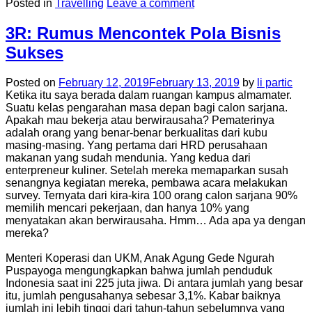
Posted in
Travelling
Leave a comment
3R: Rumus Mencontek Pola Bisnis
Sukses
Posted on
February 12, 2019
February 13, 2019
by
li partic
Ketika itu saya berada dalam ruangan kampus almamater.
Suatu kelas pengarahan masa depan bagi calon sarjana.
Apakah mau bekerja atau berwirausaha? Pematerinya
adalah orang yang benar-benar berkualitas dari kubu
masing-masing. Yang pertama dari HRD perusahaan
makanan yang sudah mendunia. Yang kedua dari
enterpreneur kuliner. Setelah mereka memaparkan susah
senangnya kegiatan mereka, pembawa acara melakukan
survey. Ternyata dari kira-kira 100 orang calon sarjana 90%
memilih mencari pekerjaan, dan hanya 10% yang
menyatakan akan berwirausaha. Hmm… Ada apa ya dengan
mereka?
Menteri Koperasi dan UKM, Anak Agung Gede Ngurah
Puspayoga mengungkapkan bahwa jumlah penduduk
Indonesia saat ini 225 juta jiwa. Di antara jumlah yang besar
itu, jumlah pengusahanya sebesar 3,1%. Kabar baiknya
jumlah ini lebih tinggi dari tahun-tahun sebelumnya yang