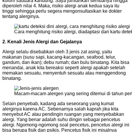
kolom saudara kandung. Saya jumlahkan semuanya hingga
diperoleh nilai 4. Maka, risiko alergi anak kedua saya itu
tinggi sehingga perlu segera mengonsultasikan ke dokter
tentang alerginya.
Cara menghitung risiko alergi, diadaptasi dari kartu detek
2. Kenali Jenis Alergi dan Gejalanya
Alergi selalu disebabkan oleh 3 jenis zat asing, yaitu
makanan (susu sapi, kacang-kacangan, seafood, telur,
gandum, dan ikan); debu rumah; dan bulu binatang. Kita bisa
menandai, anak kita bereaksi seperti alergi apakah setelah
memakan sesuatu, menyentuh sesuatu atau menggendong
binatang.
Macam-macam alergen yang sering ditemui di tahun pe
Selain penyebab, kadang ada seseorang yang kumat
alerginya karena AC. Sebenarnya salah kaprah jika kita
menyebut AC atau pendingin ruangan yang menyebabkan
alergi. Yang benar adalah suhu dingin sebagai pencetus
alergi. Ngomong-ngomong soal pencetus, pencetus alergi ini
bisa berupa fisik dan psikis. Pencetus fisik ini misalnya