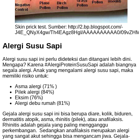
Skin prick test. Sumber: http://2.bp.blogspot.com/-
J4E_QNyX4gw/Th4EAgz8HgI/AAAAAAAAAA0/09vZHMH8Di
Alergi Susu Sapi
Alergi susu sapi ini perlu dideteksi dan ditangani lebih dini.
Mengapa? Karena #AlergiProteinSusuSapi adalah biangnya
segala alergi. Anak yang mengalami alergi susu sapi, maka
memiliki risiko untuk:
Asma alergi (71% )
Pilek alergi (84%)
Eksim (76%)
Alergi debu rumah (81%)
Gejala alergi susu sapi ini bisa berupa diare, kolik, biduren,
dermatitis atopik, asma, rhinitis (pilek), atau anafilaksis.
Rhinitis adalah gejala yang paling mengganggu
perkembangan. Sedangkan anafilaksis merupakan alergi
yang sangat akut sehingga bisa mengancam jiwa. Gejala-