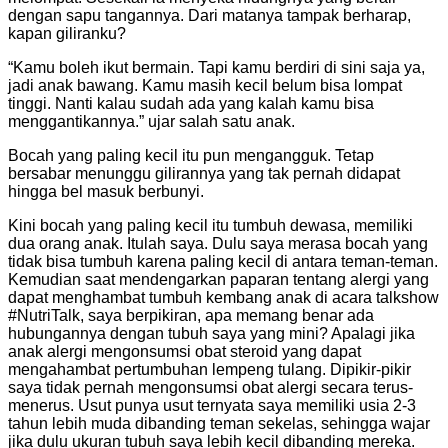
dengan sapu tangannya. Dari matanya tampak berharap,
kapan giliranku?
“Kamu boleh ikut bermain. Tapi kamu berdiri di sini saja ya,
jadi anak bawang. Kamu masih kecil belum bisa lompat
tinggi. Nanti kalau sudah ada yang kalah kamu bisa
menggantikannya.” ujar salah satu anak.
Bocah yang paling kecil itu pun mengangguk. Tetap
bersabar menunggu gilirannya yang tak pernah didapat
hingga bel masuk berbunyi.
Kini bocah yang paling kecil itu tumbuh dewasa, memiliki
dua orang anak. Itulah saya. Dulu saya merasa bocah yang
tidak bisa tumbuh karena paling kecil di antara teman-teman.
Kemudian saat mendengarkan paparan tentang alergi yang
dapat menghambat tumbuh kembang anak di acara talkshow
#NutriTalk, saya berpikiran, apa memang benar ada
hubungannya dengan tubuh saya yang mini? Apalagi jika
anak alergi mengonsumsi obat steroid yang dapat
mengahambat pertumbuhan lempeng tulang. Dipikir-pikir
saya tidak pernah mengonsumsi obat alergi secara terus-
menerus. Usut punya usut ternyata saya memiliki usia 2-3
tahun lebih muda dibanding teman sekelas, sehingga wajar
jika dulu ukuran tubuh saya lebih kecil dibanding mereka.