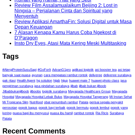
Review Film Assalamualaikum Beijing 2: Lost in
Ningxia – Perjalanan Cinta dan Spiritual yang
Menyentuh
Review Aplikasi AmarthaFin: Solusi Digital untuk Masa
Depan Keuangan
7 Alasan Kenapa Kamu Harus Coba Ngekost di
D’Paragon
Insto Dry Eyes, Atasi Mata Kering Meski Multitasking
Tags
#AlergiProteinSusuSapi
#GoForIt
AdvanG1pro
aplikasi logistik
asi booster tea
asi tetap
banyak saat puasa
ayunan
cara mengatasi rambut rontok
deliveree
deliveree surabaya
gak ritasi
Health Agent
hg solution
hijab
hijup
huawei mate 7
huawei photo class
jasa
pengiriman surabaya
jasa pindahan surabaya
jilbab
jilbab bukan jilboob
Jilbabbukanjilboob
jilboobs
logistik surabaya
Mayapada Healthcare Group
Mayapada
Hospital
Mayapada Hospital Lebak Bulus
Mayapada Hospital Tangerang
Mi Instan Sehat
Mi Tropicana Slim
Nutrifood
obat penumbuh rambut
Patata
perisai segala penyakit
perosotan
popok bagus
popok bayi terbaik
popok bermutu
popok lembut
popok yang
kering
puasa bagi ibu menyusui
puasa ibu hamil
rambut rontok
Ria Ricis
Surabaya
Patata
Recent Comments