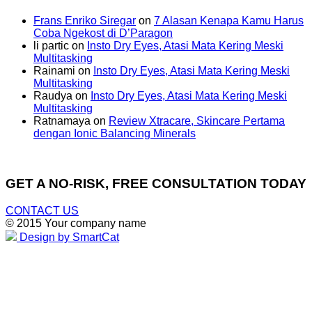
Frans Enriko Siregar
on
7 Alasan Kenapa Kamu Harus
Coba Ngekost di D’Paragon
li partic
on
Insto Dry Eyes, Atasi Mata Kering Meski
Multitasking
Rainami
on
Insto Dry Eyes, Atasi Mata Kering Meski
Multitasking
Raudya
on
Insto Dry Eyes, Atasi Mata Kering Meski
Multitasking
Ratnamaya
on
Review Xtracare, Skincare Pertama
dengan Ionic Balancing Minerals
GET A NO-RISK, FREE CONSULTATION TODAY
CONTACT US
© 2015 Your company name
Design by SmartCat