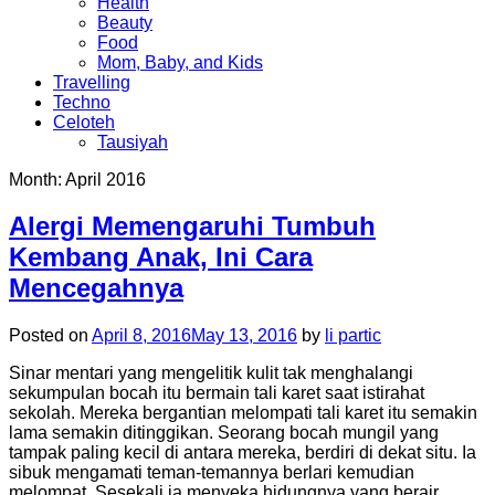
Health
Beauty
Food
Mom, Baby, and Kids
Travelling
Techno
Celoteh
Tausiyah
Month:
April 2016
Alergi Memengaruhi Tumbuh
Kembang Anak, Ini Cara
Mencegahnya
Posted on
April 8, 2016
May 13, 2016
by
li partic
Sinar mentari yang mengelitik kulit tak menghalangi
sekumpulan bocah itu bermain tali karet saat istirahat
sekolah. Mereka bergantian melompati tali karet itu semakin
lama semakin ditinggikan. Seorang bocah mungil yang
tampak paling kecil di antara mereka, berdiri di dekat situ. Ia
sibuk mengamati teman-temannya berlari kemudian
melompat. Sesekali ia menyeka hidungnya yang berair