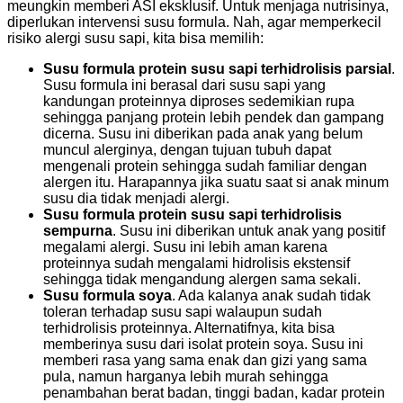
meungkin memberi ASI eksklusif. Untuk menjaga nutrisinya,
diperlukan intervensi susu formula. Nah, agar memperkecil
risiko alergi susu sapi, kita bisa memilih:
Susu formula protein susu sapi terhidrolisis parsial
.
Susu formula ini berasal dari susu sapi yang
kandungan proteinnya diproses sedemikian rupa
sehingga panjang protein lebih pendek dan gampang
dicerna. Susu ini diberikan pada anak yang belum
muncul alerginya, dengan tujuan tubuh dapat
mengenali protein sehingga sudah familiar dengan
alergen itu. Harapannya jika suatu saat si anak minum
susu dia tidak menjadi alergi.
Susu formula protein susu sapi terhidrolisis
sempurna
. Susu ini diberikan untuk anak yang positif
megalami alergi. Susu ini lebih aman karena
proteinnya sudah mengalami hidrolisis ekstensif
sehingga tidak mengandung alergen sama sekali.
Susu formula soya
. Ada kalanya anak sudah tidak
toleran terhadap susu sapi walaupun sudah
terhidrolisis proteinnya. Alternatifnya, kita bisa
memberinya susu dari isolat protein soya. Susu ini
memberi rasa yang sama enak dan gizi yang sama
pula, namun harganya lebih murah sehingga
penambahan berat badan, tinggi badan, kadar protein