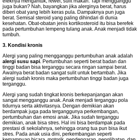
efeknya mengantuk, rewel, sulit makan. Tapi mengganggu
juga bukan? Nah, bayangkan jika alerginya berat, harus
diberi obat yang lebih keras pula. Dampaknya pun juga
berat. Semisal steroid yang paling dihindari di dunia
kesehatan. Obat-obatan jenis kortikosteroid itu bisa berefek
pada pertumbuhan lempeng tulang anak. Anak menjadi tidak
tumbuh.
3. Kondisi kronis
Alergi yang paling mengganggu pertumbuhan anak adalah
alergi susu sapi
. Pertumbuhan seperti berat badan dan
tinggi badan bisa terganggu secara ringan sampai berat.
Awalnya berat badan sangat sulit untuk bertambah. Jika
alergi sudah kronis maka pertumbuhan tinggi badan juga
terganggu.
Alergi yang sudah tingkat kronis berkepanjangan akan
sangat mengganggu anak. Anak menjadi terganggu pola
tidurnya serta aktivitasnya. Dengan demikian akan
berdampak juga pada terganggunya perkembangan,
pertumbuhan dan emosi anak. Jika sudah terganggu
demikian, anak bisa stres. Hal ini bisa berdampak pada
prestasi di sekolahnya, sehingga orang tua pun bisa ikut
stres. Pada anak usia dini, perkembangan seperti
kemampuan bicara, motorik, pendengaran, penglihatan, dan