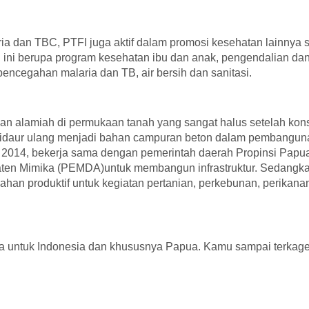
ria dan TBC, PTFI juga aktif dalam promosi kesehatan lainnya s
ini berupa program kesehatan ibu dan anak, pengendalian da
cegahan malaria dan TB, air bersih dan sanitasi.
tuan alamiah di permukaan tanah yang sangat halus setelah kons
ing didaur ulang menjadi bahan campuran beton dalam pembangu
n 2014, bekerja sama dengan pemerintah daerah Propinsi Papu
ten Mimika (PEMDA)untuk membangun infrastruktur. Sedangk
ahan produktif untuk kegiatan pertanian, perkebunan, perikana
esia untuk Indonesia dan khususnya Papua. Kamu sampai terkage