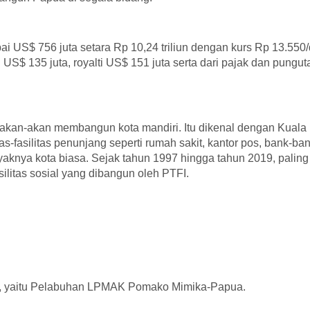
i US$ 756 juta setara Rp 10,24 triliun dengan kurs Rp 13.550/
en US$ 135 juta, royalti US$ 151 juta serta dari pajak dan pungut
seakan-akan membangun kota mandiri. Itu dikenal dengan Kuala
s-fasilitas penunjang seperti rumah sakit, kantor pos, bank-bank
yaknya kota biasa. Sejak tahun 1997 hingga tahun 2019, paling 
silitas sosial yang dibangun oleh PTFI.
an, yaitu Pelabuhan LPMAK Pomako Mimika-Papua.