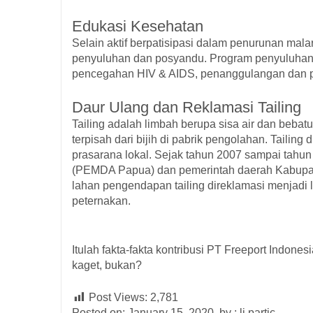
Edukasi Kesehatan
Selain aktif berpatisipasi dalam penurunan mala
penyuluhan dan posyandu. Program penyuluhan 
pencegahan HIV & AIDS, penanggulangan dan pen
Daur Ulang dan Reklamasi Tailing
Tailing adalah limbah berupa sisa air dan beba
terpisah dari bijih di pabrik pengolahan. Tail
prasarana lokal. Sejak tahun 2007 sampai tahu
(PEMDA Papua) dan pemerintah daerah Kabupa
lahan pengendapan tailing direklamasi menjadi l
peternakan.
Itulah fakta-fakta kontribusi PT Freeport Indon
kaget, bukan?
Post Views:
2,781
Posted on: January 15, 2020, by : li partic