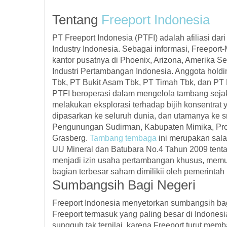
Tentang
Freeport Indonesia
PT Freeport Indonesia (PTFI) adalah afiliasi d
Industry Indonesia. Sebagai informasi, Freepo
kantor pusatnya di Phoenix, Arizona, Amerika S
Industri Pertambangan Indonesia. Anggota hol
Tbk, PT Bukit Asam Tbk, PT Timah Tbk, dan PT 
PTFI beroperasi dalam mengelola tambang sej
melakukan eksplorasi terhadap bijih konsentrat
dipasarkan ke seluruh dunia, dan utamanya ke s
Pengunungan Sudirman, Kabupaten Mimika, Prov
Grasberg.
Tambang tembaga
ini merupakan sala
UU Mineral dan Batubara No.4 Tahun 2009 tenta
menjadi izin usaha pertambangan khusus, memun
bagian terbesar saham dimilikii oleh pemerintah
Sumbangsih Bagi Negeri
Freeport Indonesia menyetorkan sumbangsih bag
Freeport termasuk yang paling besar di Indonesi
sungguh tak ternilai, karena Freeport turut mem