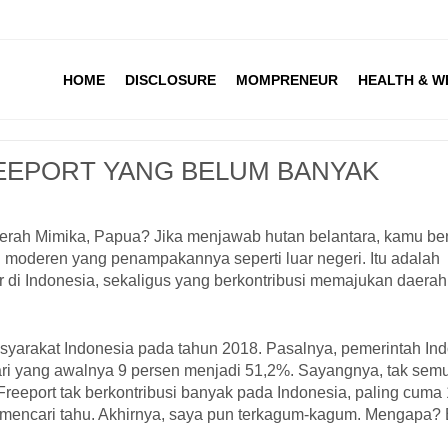
HOME
DISCLOSURE
MOMPRENEUR
HEALTH & W
REEPORT YANG BELUM BANYAK
rah Mimika, Papua? Jika menjawab hutan belantara, kamu be
n moderen yang penampakannya seperti luar negeri. Itu adalah
 di Indonesia, sekaligus yang berkontribusi memajukan daerah
syarakat Indonesia pada tahun 2018. Pasalnya, pemerintah In
ari yang awalnya 9 persen menjadi 51,2%. Sayangnya, tak sem
eeport tak berkontribusi banyak pada Indonesia, paling cuma
ik mencari tahu. Akhirnya, saya pun terkagum-kagum. Mengapa?