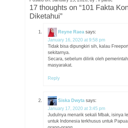
17 thoughts on “
101 Fakta Kon
Diketahui
”
Reyne Raea
says:
January 16, 2020 at 9:58 pm
Tidak bisa dipungkiri sih, kalau Free
sekitarnya.
Secara, sebelum dilirik oleh pemerintah
masyarakat.
Reply
Siska Dwyta
says:
January 17, 2020 at 3:45 pm
Judulnya menarik sekali Mbak, isinya le
untuk Indonesia terkhusus untuk Papua
orang-orang.