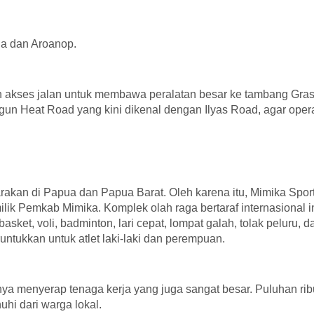
ga dan Aroanop.
n akses jalan untuk membawa peralatan besar ke tambang Gras
n Heat Road yang kini dikenal dengan Ilyas Road, agar oper
akan di Papua dan Papua Barat. Oleh karena itu, Mimika Spor
lik Pemkab Mimika. Komplek olah raga bertaraf internasional i
sket, voli, badminton, lari cepat, lompat galah, tolak peluru, d
untukkan untuk atlet laki-laki dan perempuan.
ya menyerap tenaga kerja yang juga sangat besar. Puluhan rib
hi dari warga lokal.