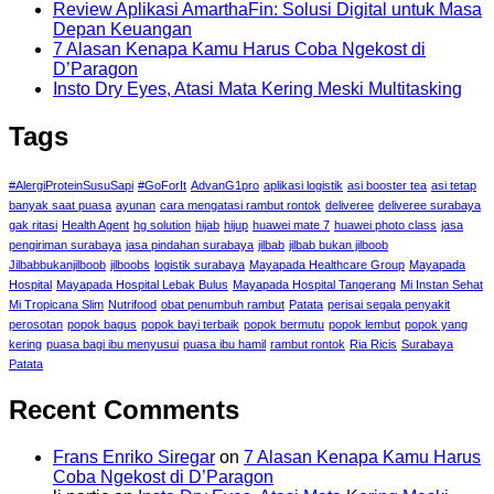
Review Aplikasi AmarthaFin: Solusi Digital untuk Masa
Depan Keuangan
7 Alasan Kenapa Kamu Harus Coba Ngekost di
D’Paragon
Insto Dry Eyes, Atasi Mata Kering Meski Multitasking
Tags
#AlergiProteinSusuSapi
#GoForIt
AdvanG1pro
aplikasi logistik
asi booster tea
asi tetap
banyak saat puasa
ayunan
cara mengatasi rambut rontok
deliveree
deliveree surabaya
gak ritasi
Health Agent
hg solution
hijab
hijup
huawei mate 7
huawei photo class
jasa
pengiriman surabaya
jasa pindahan surabaya
jilbab
jilbab bukan jilboob
Jilbabbukanjilboob
jilboobs
logistik surabaya
Mayapada Healthcare Group
Mayapada
Hospital
Mayapada Hospital Lebak Bulus
Mayapada Hospital Tangerang
Mi Instan Sehat
Mi Tropicana Slim
Nutrifood
obat penumbuh rambut
Patata
perisai segala penyakit
perosotan
popok bagus
popok bayi terbaik
popok bermutu
popok lembut
popok yang
kering
puasa bagi ibu menyusui
puasa ibu hamil
rambut rontok
Ria Ricis
Surabaya
Patata
Recent Comments
Frans Enriko Siregar
on
7 Alasan Kenapa Kamu Harus
Coba Ngekost di D’Paragon