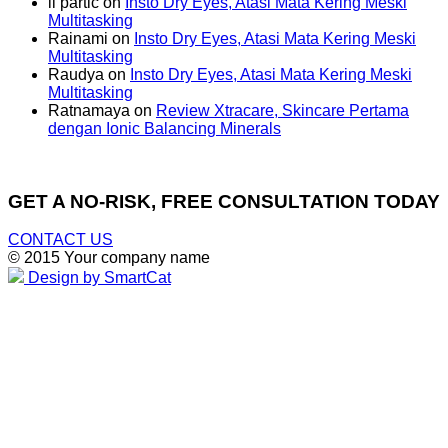
li partic
on
Insto Dry Eyes, Atasi Mata Kering Meski
Multitasking
Rainami
on
Insto Dry Eyes, Atasi Mata Kering Meski
Multitasking
Raudya
on
Insto Dry Eyes, Atasi Mata Kering Meski
Multitasking
Ratnamaya
on
Review Xtracare, Skincare Pertama
dengan Ionic Balancing Minerals
GET A NO-RISK, FREE CONSULTATION TODAY
CONTACT US
© 2015 Your company name
Design by SmartCat