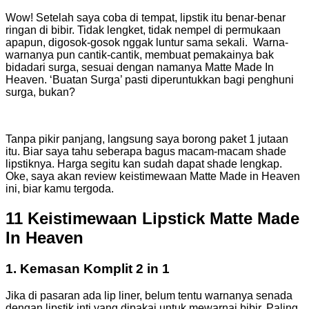
Wow! Setelah saya coba di tempat, lipstik itu benar-benar
ringan di bibir. Tidak lengket, tidak nempel di permukaan
apapun, digosok-gosok nggak luntur sama sekali. Warna-
warnanya pun cantik-cantik, membuat pemakainya bak
bidadari surga, sesuai dengan namanya Matte Made In
Heaven. ‘Buatan Surga’ pasti diperuntukkan bagi penghuni
surga, bukan?
Tanpa pikir panjang, langsung saya borong paket 1 jutaan
itu. Biar saya tahu seberapa bagus macam-macam shade
lipstiknya. Harga segitu kan sudah dapat shade lengkap.
Oke, saya akan review keistimewaan Matte Made in Heaven
ini, biar kamu tergoda.
11 Keistimewaan Lipstick Matte Made
In Heaven
1. Kemasan Komplit 2 in 1
Jika di pasaran ada lip liner, belum tentu warnanya senada
dengan lipstik inti yang dipakai untuk mewarnai bibir. Paling