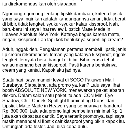
itu direkomendasikan oleh siapapun.
Ngomong-ngomong tentang lipstik dambaan, kriteria lipstik
yang saya inginkan adalah kandungannya aman, tidak berat
di bibir, tidak lengket, syukur-syukur kalau kissproof. Nah,
baru-baru ini saya lihat review Lipstick Matte Made in
Heaven Absolute New York. Katanya bagus karena matte,
ringan, kissproof. Lah tapi kok bentuknya seperti lip cream?
Aduh, nggak deh. Pengalaman pertama membeli lipstik jenis
lip cream rekomendasi teman yang katanya kissproof, nggak
lengket, ternyata berat banget di bibir. Bibir terasa tebal,
walau memang benar kissproof. Pasti karena bentuknya
cream yang kental. Kapok aku jadinya.
Suatu hari, saya mampir lewat di SOGO Pakuwon Mall
Surabaya. Siapa tahu, ada promo ya, kan? Lalu saya lihat
booth ABSOLUTE NEW YORK, menawarkan paket lebaran
diskon. Dalam salah satu paket itu ada ICON Mini Eye
Shadow, Chic Cheek, Spotlight Illuminating Drops, dan
Lipstick Matte Made in Heaven yang semuanya dibanderol
Rp. 300.000. Lalu ada promo lagi pembelian minimal Rp. 1
juta akan dapat tas cantik. Saya tertarik promonya, tapi saya
masih menandai si lipstik cair kissproof yang bikin kapok itu.
Untunglah ada tester. Jadi bisa coba dulu.