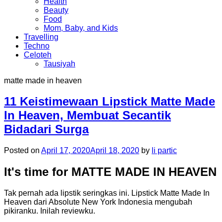
Health
Beauty
Food
Mom, Baby, and Kids
Travelling
Techno
Celoteh
Tausiyah
matte made in heaven
11 Keistimewaan Lipstick Matte Made
In Heaven, Membuat Secantik
Bidadari Surga
Posted on
April 17, 2020
April 18, 2020
by
li partic
It's time for MATTE MADE IN HEAVEN
Tak pernah ada lipstik seringkas ini. Lipstick Matte Made In
Heaven dari Absolute New York Indonesia mengubah
pikiranku. Inilah reviewku.