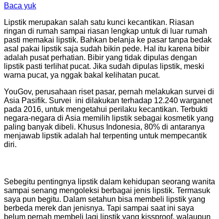
Baca yuk
Lipstik merupakan salah satu kunci kecantikan. Riasan
ringan di rumah sampai riasan lengkap untuk di luar rumah
pasti memakai lipstik. Bahkan belanja ke pasar tanpa bedak
asal pakai lipstik saja sudah bikin pede. Hal itu karena bibir
adalah pusat perhatian. Bibir yang tidak dipulas dengan
lipstik pasti terlihat pucat. Jika sudah dipulas lipstik, meski
warna pucat, ya nggak bakal kelihatan pucat.
YouGov, perusahaan riset pasar, pernah melakukan survei di
Asia Pasifik. Survei ini dilakukan terhadap 12.240 warganet
pada 2016, untuk mengetahui perilaku kecantikan. Terbukti
negara-negara di Asia memilih lipstik sebagai kosmetik yang
paling banyak dibeli. Khusus Indonesia, 80% di antaranya
menjawab lipstik adalah hal terpenting untuk mempecantik
diri.
Sebegitu pentingnya lipstik dalam kehidupan seorang wanita
sampai senang mengoleksi berbagai jenis lipstik. Termasuk
saya pun begitu. Dalam setahun bisa membeli lipstik yang
berbeda merek dan jenisnya. Tapi sampai saat ini saya
belum pernah membeli lagi lipstik yang kissproof, walaupun