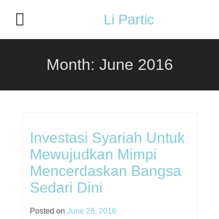
Li Partic
Month:
June 2016
Investasi Syariah Untuk
Mewujudkan Mimpi
Mencerdaskan Bangsa
Sedari Dini
Posted on
June 26, 2016