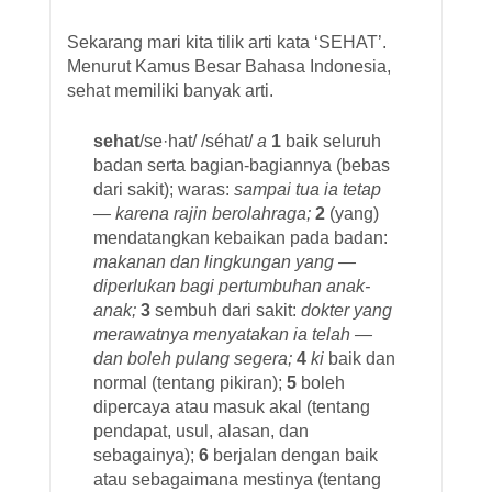
Sekarang mari kita tilik arti kata ‘SEHAT’.
Menurut Kamus Besar Bahasa Indonesia,
sehat memiliki banyak arti.
sehat
/se·hat/ /séhat/
a
1
baik seluruh
badan serta bagian-bagiannya (bebas
dari sakit); waras:
sampai tua ia tetap
— karena rajin berolahraga;
2
(yang)
mendatangkan kebaikan pada badan:
makanan dan lingkungan yang —
diperlukan bagi pertumbuhan anak-
anak;
3
sembuh dari sakit:
dokter yang
merawatnya menyatakan ia telah —
dan boleh pulang segera;
4
ki
baik dan
normal (tentang pikiran);
5
boleh
dipercaya atau masuk akal (tentang
pendapat, usul, alasan, dan
sebagainya);
6
berjalan dengan baik
atau sebagaimana mestinya (tentang