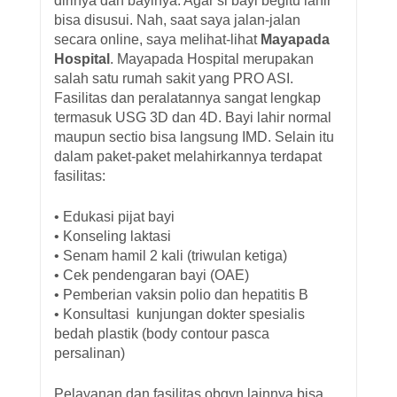
dirinya dan bayinya. Agar si bayi begitu lahir
bisa disusui. Nah, saat saya jalan-jalan
secara online, saya melihat-lihat
Mayapada
Hospital
. Mayapada Hospital merupakan
salah satu rumah sakit yang PRO ASI.
Fasilitas dan peralatannya sangat lengkap
termasuk USG 3D dan 4D. Bayi lahir normal
maupun sectio bisa langsung IMD. Selain itu
dalam paket-paket melahirkannya terdapat
fasilitas:
• Edukasi pijat bayi
• Konseling laktasi
• Senam hamil 2 kali (triwulan ketiga)
• Cek pendengaran bayi (OAE)
• Pemberian vaksin polio dan hepatitis B
• Konsultasi kunjungan dokter spesialis
bedah plastik (body contour pasca
persalinan)
Pelayanan dan fasilitas obgyn lainnya bisa