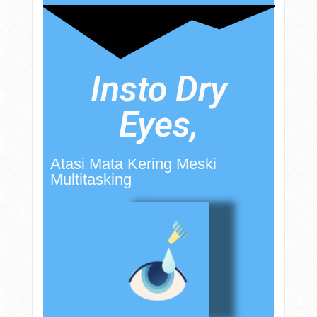
Insto Dry
Eyes,
Atasi Mata Kering Meski
Multitasking