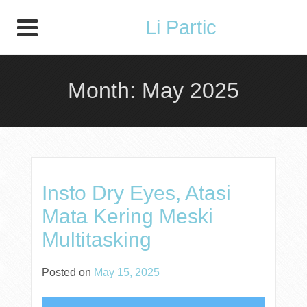
Li Partic
Month:
May 2025
Insto Dry Eyes, Atasi
Mata Kering Meski
Multitasking
Posted on
May 15, 2025