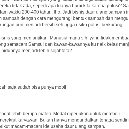
reka tidak ada, seperti apa tuanya bumi kita karena polusi? Sa
lam waktu 200-400 tahun, lho. Jadi bisnis daur ulang sampah in
n sampah dengan cara mengurangi bentuk sampah dan meng
kungan pun menjadi bersih sehingga risiko polusi berkurang.
isnis yang menjanjikan. Manusia mana sih, yang tidak membu
mbeng semacam Samsul dan kawan-kawannya itu naik kelas menj
 hidupnya menjadi lebih sejahtera?
ah saja sudah bisa punya mobil
odal lebih berupa materi. Modal diperlukan untuk membeli
 merekrut karyawan. Bukan hanya mengandalkan tenaga sendiri
erikut macam-macam ide usaha daur ulang sampah.