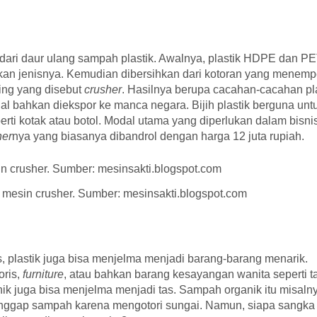
dari daur ulang sampah plastik. Awalnya, plastik HDPE dan P
rkan jenisnya. Kemudian dibersihkan dari kotoran yang menemp
ling yang disebut
crusher
. Hasilnya berupa cacahan-cacahan pl
 dijual bahkan diekspor ke manca negara. Bijih plastik berguna unt
ti kotak atau botol. Modal utama yang diperlukan dalam bisni
her
nya yang biasanya dibandrol dengan harga 12 juta rupiah.
an mesin crusher. Sumber: mesinsakti.blogspot.com
 plastik juga bisa menjelma menjadi barang-barang menarik.
oris,
furniture
, atau bahkan barang kesayangan wanita seperti t
k juga bisa menjelma menjadi tas. Sampah organik itu misaln
anggap sampah karena mengotori sungai. Namun, siapa sangka