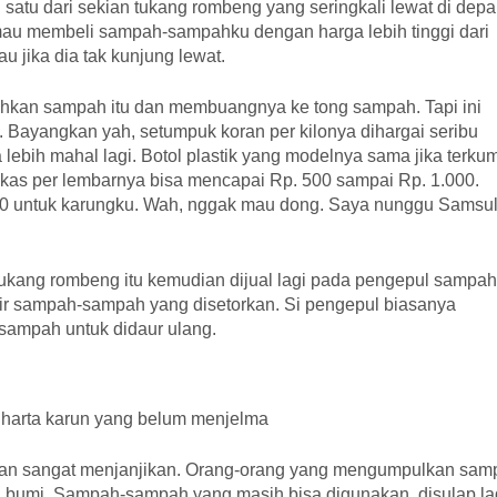
atu dari sekian tukang rombeng yang seringkali lewat di dep
mau membeli sampah-sampahku dengan harga lebih tinggi dari
 jika dia tak kunjung lewat.
hkan sampah itu dan membuangnya ke tong sampah. Tapi ini
 Bayangkan yah, setumpuk koran per kilonya dihargai seribu
a lebih mahal lagi. Botol plastik yang modelnya sama jika terku
ekas per lembarnya bisa mencapai Rp. 500 sampai Rp. 1.000.
 untuk karungku. Wah, nggak mau dong. Saya nunggu Samsu
ang rombeng itu kemudian dijual lagi pada pengepul sampah
ir sampah-sampah yang disetorkan. Si pengepul biasanya
sampah untuk didaur ulang.
harta karun yang belum menjelma
ik dan sangat menjanjikan. Orang-orang yang mengumpulkan sa
an bumi. Sampah-sampah yang masih bisa digunakan, disulap la