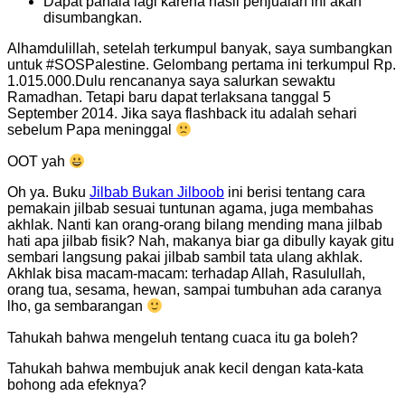
Dapat pahala lagi karena hasil penjualan ini akan
disumbangkan.
Alhamdulillah, setelah terkumpul banyak, saya sumbangkan
untuk #SOSPalestine. Gelombang pertama ini terkumpul Rp.
1.015.000.Dulu rencananya saya salurkan sewaktu
Ramadhan. Tetapi baru dapat terlaksana tanggal 5
September 2014. Jika saya flashback itu adalah sehari
sebelum Papa meninggal
OOT yah
Oh ya. Buku
Jilbab Bukan Jilboob
ini berisi tentang cara
pemakain jilbab sesuai tuntunan agama, juga membahas
akhlak. Nanti kan orang-orang bilang mending mana jilbab
hati apa jilbab fisik? Nah, makanya biar ga dibully kayak gitu
sembari langsung pakai jilbab sambil tata ulang akhlak.
Akhlak bisa macam-macam: terhadap Allah, Rasulullah,
orang tua, sesama, hewan, sampai tumbuhan ada caranya
lho, ga sembarangan
Tahukah bahwa mengeluh tentang cuaca itu ga boleh?
Tahukah bahwa membujuk anak kecil dengan kata-kata
bohong ada efeknya?