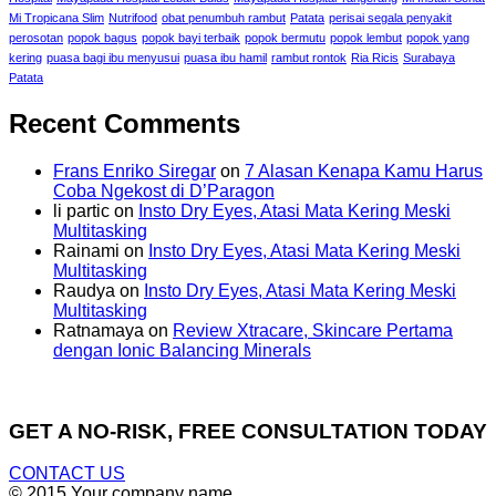
Mi Tropicana Slim
Nutrifood
obat penumbuh rambut
Patata
perisai segala penyakit
perosotan
popok bagus
popok bayi terbaik
popok bermutu
popok lembut
popok yang
kering
puasa bagi ibu menyusui
puasa ibu hamil
rambut rontok
Ria Ricis
Surabaya
Patata
Recent Comments
Frans Enriko Siregar
on
7 Alasan Kenapa Kamu Harus
Coba Ngekost di D’Paragon
li partic
on
Insto Dry Eyes, Atasi Mata Kering Meski
Multitasking
Rainami
on
Insto Dry Eyes, Atasi Mata Kering Meski
Multitasking
Raudya
on
Insto Dry Eyes, Atasi Mata Kering Meski
Multitasking
Ratnamaya
on
Review Xtracare, Skincare Pertama
dengan Ionic Balancing Minerals
GET A NO-RISK, FREE CONSULTATION TODAY
CONTACT US
© 2015 Your company name