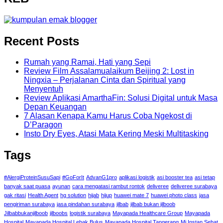
Recent Posts
Rumah yang Ramai, Hati yang Sepi
Review Film Assalamualaikum Beijing 2: Lost in
Ningxia – Perjalanan Cinta dan Spiritual yang
Menyentuh
Review Aplikasi AmarthaFin: Solusi Digital untuk Masa
Depan Keuangan
7 Alasan Kenapa Kamu Harus Coba Ngekost di
D’Paragon
Insto Dry Eyes, Atasi Mata Kering Meski Multitasking
Tags
#AlergiProteinSusuSapi
#GoForIt
AdvanG1pro
aplikasi logistik
asi booster tea
asi tetap
banyak saat puasa
ayunan
cara mengatasi rambut rontok
deliveree
deliveree surabaya
gak ritasi
Health Agent
hg solution
hijab
hijup
huawei mate 7
huawei photo class
jasa
pengiriman surabaya
jasa pindahan surabaya
jilbab
jilbab bukan jilboob
Jilbabbukanjilboob
jilboobs
logistik surabaya
Mayapada Healthcare Group
Mayapada
Hospital
Mayapada Hospital Lebak Bulus
Mayapada Hospital Tangerang
Mi Instan Sehat