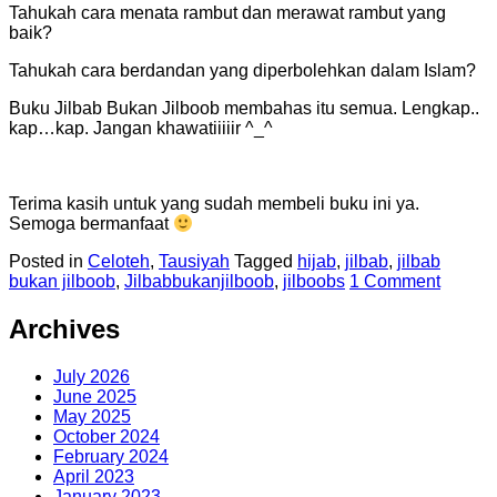
Tahukah cara menata rambut dan merawat rambut yang
baik?
Tahukah cara berdandan yang diperbolehkan dalam Islam?
Buku Jilbab Bukan Jilboob membahas itu semua. Lengkap..
kap…kap. Jangan khawatiiiiir ^_^
Terima kasih untuk yang sudah membeli buku ini ya.
Semoga bermanfaat
Posted in
Celoteh
,
Tausiyah
Tagged
hijab
,
jilbab
,
jilbab
bukan jilboob
,
Jilbabbukanjilboob
,
jilboobs
1 Comment
Archives
July 2026
June 2025
May 2025
October 2024
February 2024
April 2023
January 2023