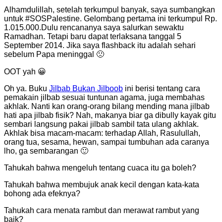
Alhamdulillah, setelah terkumpul banyak, saya sumbangkan
untuk #SOSPalestine. Gelombang pertama ini terkumpul Rp.
1.015.000.Dulu rencananya saya salurkan sewaktu
Ramadhan. Tetapi baru dapat terlaksana tanggal 5
September 2014. Jika saya flashback itu adalah sehari
sebelum Papa meninggal 🙁
OOT yah 😀
Oh ya. Buku
Jilbab Bukan Jilboob
ini berisi tentang cara
pemakain jilbab sesuai tuntunan agama, juga membahas
akhlak. Nanti kan orang-orang bilang mending mana jilbab
hati apa jilbab fisik? Nah, makanya biar ga dibully kayak gitu
sembari langsung pakai jilbab sambil tata ulang akhlak.
Akhlak bisa macam-macam: terhadap Allah, Rasulullah,
orang tua, sesama, hewan, sampai tumbuhan ada caranya
lho, ga sembarangan 🙂
Tahukah bahwa mengeluh tentang cuaca itu ga boleh?
Tahukah bahwa membujuk anak kecil dengan kata-kata
bohong ada efeknya?
Tahukah cara menata rambut dan merawat rambut yang
baik?