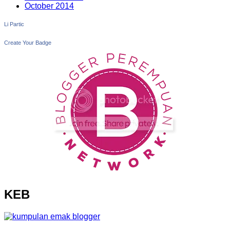
October 2014
Li Partic
Create Your Badge
KEB