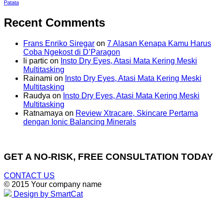
Patata
Recent Comments
Frans Enriko Siregar
on
7 Alasan Kenapa Kamu Harus
Coba Ngekost di D’Paragon
li partic
on
Insto Dry Eyes, Atasi Mata Kering Meski
Multitasking
Rainami
on
Insto Dry Eyes, Atasi Mata Kering Meski
Multitasking
Raudya
on
Insto Dry Eyes, Atasi Mata Kering Meski
Multitasking
Ratnamaya
on
Review Xtracare, Skincare Pertama
dengan Ionic Balancing Minerals
GET A NO-RISK, FREE CONSULTATION TODAY
CONTACT US
© 2015 Your company name
Design by SmartCat