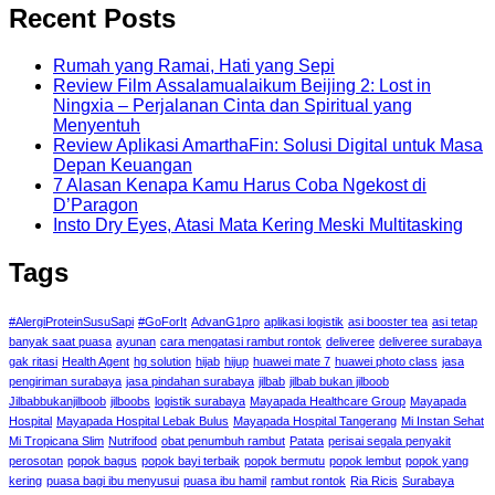
Recent Posts
Rumah yang Ramai, Hati yang Sepi
Review Film Assalamualaikum Beijing 2: Lost in
Ningxia – Perjalanan Cinta dan Spiritual yang
Menyentuh
Review Aplikasi AmarthaFin: Solusi Digital untuk Masa
Depan Keuangan
7 Alasan Kenapa Kamu Harus Coba Ngekost di
D’Paragon
Insto Dry Eyes, Atasi Mata Kering Meski Multitasking
Tags
#AlergiProteinSusuSapi
#GoForIt
AdvanG1pro
aplikasi logistik
asi booster tea
asi tetap
banyak saat puasa
ayunan
cara mengatasi rambut rontok
deliveree
deliveree surabaya
gak ritasi
Health Agent
hg solution
hijab
hijup
huawei mate 7
huawei photo class
jasa
pengiriman surabaya
jasa pindahan surabaya
jilbab
jilbab bukan jilboob
Jilbabbukanjilboob
jilboobs
logistik surabaya
Mayapada Healthcare Group
Mayapada
Hospital
Mayapada Hospital Lebak Bulus
Mayapada Hospital Tangerang
Mi Instan Sehat
Mi Tropicana Slim
Nutrifood
obat penumbuh rambut
Patata
perisai segala penyakit
perosotan
popok bagus
popok bayi terbaik
popok bermutu
popok lembut
popok yang
kering
puasa bagi ibu menyusui
puasa ibu hamil
rambut rontok
Ria Ricis
Surabaya