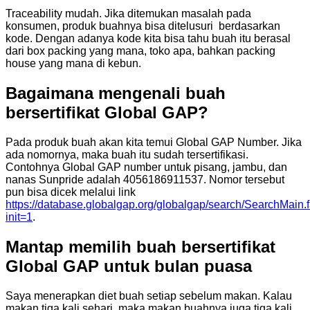
Traceability mudah. Jika ditemukan masalah pada
konsumen, produk buahnya bisa ditelusuri berdasarkan
kode. Dengan adanya kode kita bisa tahu buah itu berasal
dari box packing yang mana, toko apa, bahkan packing
house yang mana di kebun.
Bagaimana mengenali buah
bersertifikat Global GAP?
Pada produk buah akan kita temui Global GAP Number. Jika
ada nomornya, maka buah itu sudah tersertifikasi.
Contohnya Global GAP number untuk pisang, jambu, dan
nanas Sunpride adalah 4056186911537. Nomor tersebut
pun bisa dicek melalui link
https://database.globalgap.org/globalgap/search/SearchMain.
init=1
.
Mantap memilih buah bersertifikat
Global GAP untuk bulan puasa
Saya menerapkan diet buah setiap sebelum makan. Kalau
makan tiga kali sehari, maka makan buahnya juga tiga kali