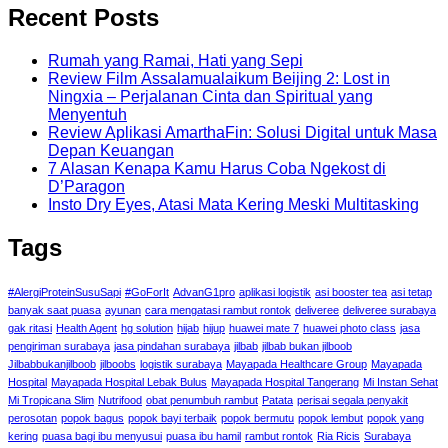
Recent Posts
Rumah yang Ramai, Hati yang Sepi
Review Film Assalamualaikum Beijing 2: Lost in
Ningxia – Perjalanan Cinta dan Spiritual yang
Menyentuh
Review Aplikasi AmarthaFin: Solusi Digital untuk Masa
Depan Keuangan
7 Alasan Kenapa Kamu Harus Coba Ngekost di
D’Paragon
Insto Dry Eyes, Atasi Mata Kering Meski Multitasking
Tags
#AlergiProteinSusuSapi
#GoForIt
AdvanG1pro
aplikasi logistik
asi booster tea
asi tetap
banyak saat puasa
ayunan
cara mengatasi rambut rontok
deliveree
deliveree surabaya
gak ritasi
Health Agent
hg solution
hijab
hijup
huawei mate 7
huawei photo class
jasa
pengiriman surabaya
jasa pindahan surabaya
jilbab
jilbab bukan jilboob
Jilbabbukanjilboob
jilboobs
logistik surabaya
Mayapada Healthcare Group
Mayapada
Hospital
Mayapada Hospital Lebak Bulus
Mayapada Hospital Tangerang
Mi Instan Sehat
Mi Tropicana Slim
Nutrifood
obat penumbuh rambut
Patata
perisai segala penyakit
perosotan
popok bagus
popok bayi terbaik
popok bermutu
popok lembut
popok yang
kering
puasa bagi ibu menyusui
puasa ibu hamil
rambut rontok
Ria Ricis
Surabaya