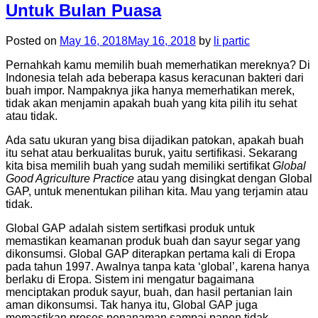
Untuk Bulan Puasa
Posted on
May 16, 2018
May 16, 2018
by
li partic
Pernahkah kamu memilih buah memerhatikan mereknya? Di
Indonesia telah ada beberapa kasus keracunan bakteri dari
buah impor. Nampaknya jika hanya memerhatikan merek,
tidak akan menjamin apakah buah yang kita pilih itu sehat
atau tidak.
Ada satu ukuran yang bisa dijadikan patokan, apakah buah
itu sehat atau berkualitas buruk, yaitu sertifikasi. Sekarang
kita bisa memilih buah yang sudah memiliki sertifikat
Global
Good Agriculture Practice
atau yang disingkat dengan Global
GAP, untuk menentukan pilihan kita. Mau yang terjamin atau
tidak.
Global GAP adalah sistem sertifkasi produk untuk
memastikan keamanan produk buah dan sayur segar yang
dikonsumsi. Global GAP diterapkan pertama kali di Eropa
pada tahun 1997. Awalnya tanpa kata ‘global’, karena hanya
berlaku di Eropa. Sistem ini mengatur bagaimana
menciptakan produk sayur, buah, dan hasil pertanian lain
aman dikonsumsi. Tak hanya itu, Global GAP juga
memastikan proses penanaman sampai panen tidak