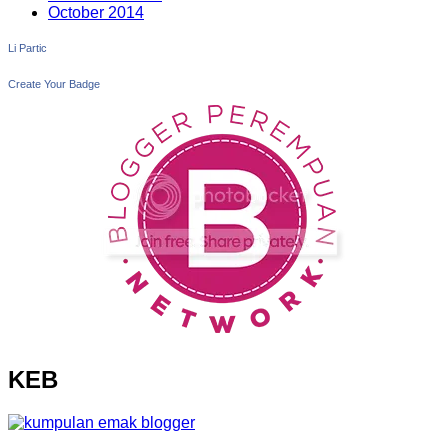
October 2014
Li Partic
Create Your Badge
KEB