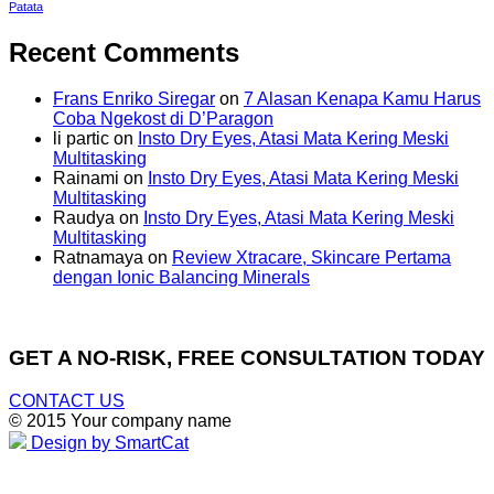
Patata
Recent Comments
Frans Enriko Siregar
on
7 Alasan Kenapa Kamu Harus
Coba Ngekost di D’Paragon
li partic
on
Insto Dry Eyes, Atasi Mata Kering Meski
Multitasking
Rainami
on
Insto Dry Eyes, Atasi Mata Kering Meski
Multitasking
Raudya
on
Insto Dry Eyes, Atasi Mata Kering Meski
Multitasking
Ratnamaya
on
Review Xtracare, Skincare Pertama
dengan Ionic Balancing Minerals
GET A NO-RISK, FREE CONSULTATION TODAY
CONTACT US
© 2015 Your company name
Design by SmartCat