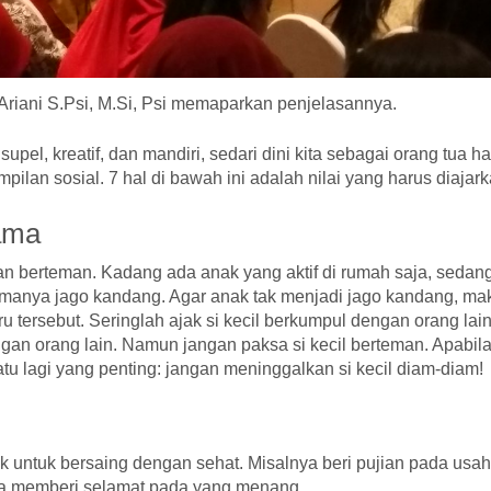
 Ariani S.Psi, M.Si, Psi memaparkan penjelasannya.
el, kreatif, dan mandiri, sedari dini kita sebagai orang tua h
lan sosial. 7 hal di bawah ini adalah nilai yang harus diajark
ama
ngan berteman. Kadang ada anak yang aktif di rumah saja, sedan
Namanya jago kandang. Agar anak tak menjadi jago kandang, ma
ru tersebut. Seringlah ajak si kecil berkumpul dengan orang lain
gan orang lain. Namun jangan paksa si kecil berteman. Apabila
u lagi yang penting: jangan meninggalkan si kecil diam-diam!
k untuk bersaing dengan sehat. Misalnya beri pujian pada usa
rta memberi selamat pada yang menang.