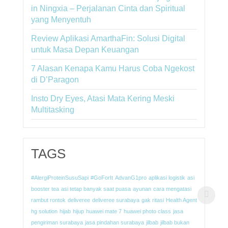
in Ningxia – Perjalanan Cinta dan Spiritual
yang Menyentuh
Review Aplikasi AmarthaFin: Solusi Digital
untuk Masa Depan Keuangan
7 Alasan Kenapa Kamu Harus Coba Ngekost
di D’Paragon
Insto Dry Eyes, Atasi Mata Kering Meski
Multitasking
TAGS
#AlergiProteinSusuSapi
#GoForIt
AdvanG1pro
aplikasi logistik
asi
booster tea
asi tetap banyak saat puasa
ayunan
cara mengatasi
rambut rontok
deliveree
deliveree surabaya
gak ritasi
Health Agent
hg solution
hijab
hijup
huawei mate 7
huawei photo class
jasa
pengiriman surabaya
jasa pindahan surabaya
jilbab
jilbab bukan