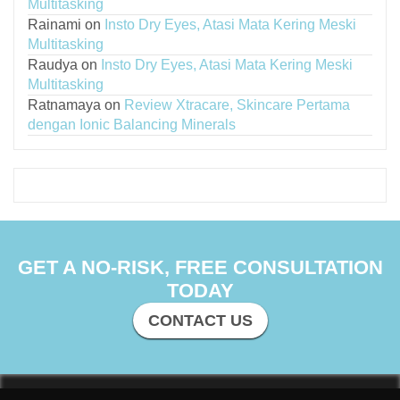
Multitasking
Rainami
on
Insto Dry Eyes, Atasi Mata Kering Meski
Multitasking
Raudya
on
Insto Dry Eyes, Atasi Mata Kering Meski
Multitasking
Ratnamaya
on
Review Xtracare, Skincare Pertama
dengan Ionic Balancing Minerals
GET A NO-RISK, FREE CONSULTATION
TODAY
CONTACT US