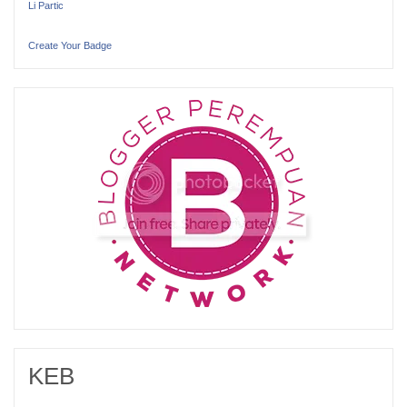
Li Partic
Create Your Badge
KEB