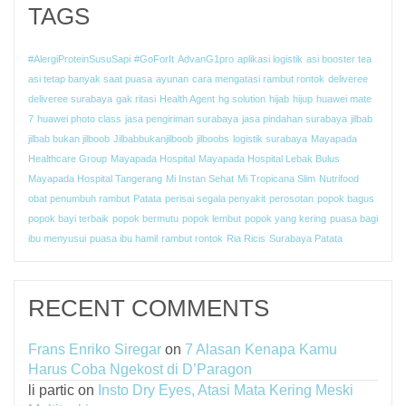
TAGS
#AlergiProteinSusuSapi
#GoForIt
AdvanG1pro
aplikasi logistik
asi booster tea
asi tetap banyak saat puasa
ayunan
cara mengatasi rambut rontok
deliveree
deliveree surabaya
gak ritasi
Health Agent
hg solution
hijab
hijup
huawei mate
7
huawei photo class
jasa pengiriman surabaya
jasa pindahan surabaya
jilbab
jilbab bukan jilboob
Jilbabbukanjilboob
jilboobs
logistik surabaya
Mayapada
Healthcare Group
Mayapada Hospital
Mayapada Hospital Lebak Bulus
Mayapada Hospital Tangerang
Mi Instan Sehat
Mi Tropicana Slim
Nutrifood
obat penumbuh rambut
Patata
perisai segala penyakit
perosotan
popok bagus
popok bayi terbaik
popok bermutu
popok lembut
popok yang kering
puasa bagi
ibu menyusui
puasa ibu hamil
rambut rontok
Ria Ricis
Surabaya Patata
RECENT COMMENTS
Frans Enriko Siregar
on
7 Alasan Kenapa Kamu
Harus Coba Ngekost di D’Paragon
li partic
on
Insto Dry Eyes, Atasi Mata Kering Meski