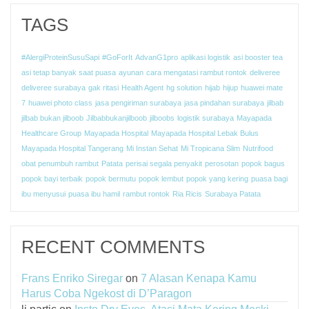
TAGS
#AlergiProteinSusuSapi
#GoForIt
AdvanG1pro
aplikasi logistik
asi booster tea
asi tetap banyak saat puasa
ayunan
cara mengatasi rambut rontok
deliveree
deliveree surabaya
gak ritasi
Health Agent
hg solution
hijab
hijup
huawei mate
7
huawei photo class
jasa pengiriman surabaya
jasa pindahan surabaya
jilbab
jilbab bukan jilboob
Jilbabbukanjilboob
jilboobs
logistik surabaya
Mayapada
Healthcare Group
Mayapada Hospital
Mayapada Hospital Lebak Bulus
Mayapada Hospital Tangerang
Mi Instan Sehat
Mi Tropicana Slim
Nutrifood
obat penumbuh rambut
Patata
perisai segala penyakit
perosotan
popok bagus
popok bayi terbaik
popok bermutu
popok lembut
popok yang kering
puasa bagi
ibu menyusui
puasa ibu hamil
rambut rontok
Ria Ricis
Surabaya Patata
RECENT COMMENTS
Frans Enriko Siregar
on
7 Alasan Kenapa Kamu
Harus Coba Ngekost di D’Paragon