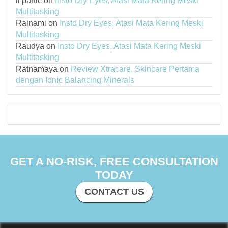
li partic
on
Insto Dry Eyes, Atasi Mata Kering Meski
Multitasking
Rainami
on
Insto Dry Eyes, Atasi Mata Kering Meski
Multitasking
Raudya
on
Insto Dry Eyes, Atasi Mata Kering Meski
Multitasking
Ratnamaya
on
Review Xtracare, Skincare Pertama
dengan Ionic Balancing Minerals
GET A NO-RISK, FREE CONSULTATION
TODAY
CONTACT US