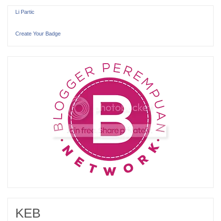
Li Partic
Create Your Badge
KEB