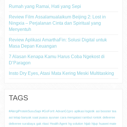
Rumah yang Ramai, Hati yang Sepi
Review Film Assalamualaikum Beijing 2: Lost in
Ningxia – Perjalanan Cinta dan Spiritual yang
Menyentuh
Review Aplikasi AmarthaFin: Solusi Digital untuk
Masa Depan Keuangan
7 Alasan Kenapa Kamu Harus Coba Ngekost di
D’Paragon
Insto Dry Eyes, Atasi Mata Kering Meski Multitasking
TAGS
#AlergiProteinSusuSapi
#GoForIt
AdvanG1pro
aplikasi logistik
asi booster tea
asi tetap banyak saat puasa
ayunan
cara mengatasi rambut rontok
deliveree
deliveree surabaya
gak ritasi
Health Agent
hg solution
hijab
hijup
huawei mate