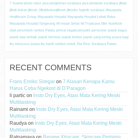
7
huawei photo class
jasa pengiriman surabaya
jasa pindahan surabaya
jilbab
jilbab bukan jilboob
Jilbabbukanjilboob
jilboobs
logistik surabaya
Mayapada
Healthcare Group
Mayapada Hospital
Mayapada Hospital Lebak Bulus
Mayapada Hospital Tangerang
Mi Instan Sehat
Mi Tropicana Slim
Nutrifood
obat penumbuh rambut
Patata
perisai segala penyakit
perosotan
popok bagus
popok bayi terbaik
popok bermutu
popok lembut
popok yang kering
puasa bagi
ibu menyusui
puasa ibu hamil
rambut rontok
Ria Ricis
Surabaya Patata
RECENT COMMENTS
Frans Enriko Siregar
on
7 Alasan Kenapa Kamu
Harus Coba Ngekost di D’Paragon
li partic
on
Insto Dry Eyes, Atasi Mata Kering Meski
Multitasking
Rainami
on
Insto Dry Eyes, Atasi Mata Kering Meski
Multitasking
Raudya
on
Insto Dry Eyes, Atasi Mata Kering Meski
Multitasking
Ratnamaya
on
Review Xtracare, Skincare Pertama