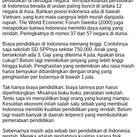
pendidikan di berbagai negara. Ternyata kualitas pendidikan
di Indonesia berada di urutan paling buncit di antara 12
negara di Asia. Bahkan posisi Indonesia ada di bawah
Vietnam, yang kurs mata uangnya lebih murah daripada
rupiah. The World Economic Forum Swedia (2000) juga
melaporkan bahwa Indonesia memiliki daya saing yang
rendah. Peringkatnya di nomor 37 dari 57 negara di dunia.
Biaya pendidikan di Indonesia memang tinggi. Contohnya
saja sekolah SD SPPnya sekitar 750.000. Anak yang
bersekolah ada 3. Gaji yang diterima 4 juta. Apakah bisa
cukup? Belum lagi memikirkan jenjang yang lebih tinggi
hingga kuliah. Penghasilan yang sedemikian aku rasa masih
harus bersyukur dibandingkan dengan orang yang
penghasilan per bulannya di bawah 1 juta.
Tak hanya biaya pendidikan, biaya lainnya pun harus
diperhitungkan. Misalnya buku-buku, peralatan sekolah.
Tentu saja ini menyulitkan bagi orang yang kurang mampu.
Kesulitan ekonomi inilah salah satu sebab yang membuat
Indonesia memiliki kualitas pendidikan yang rendah. Belum
lagi masih banyak di daerah terpencil yang membutuhkan
pemerataan pendidikan.
Sebenarnya masih ada sebab lain pendidikan di Indonesia
rendah. Mereka adalah rendahnya kualitas sarana fisik,