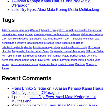
7 Alasan Kenapa Kamu Harus Coba Ngekost di
D’Paragon
Insto Dry Eyes, Atasi Mata Kering Meski Multitasking
Tags
#AlergiProteinSusuSapi
#GoForIt
AdvanG1pro
aplikasi logistik
asi booster tea
asi tetap
banyak saat puasa
ayunan
cara mengatasi rambut rontok
deliveree
deliveree surabaya
gak ritasi
Health Agent
hg solution
hijab
hijup
huawei mate 7
huawei photo class
jasa
pengiriman surabaya
jasa pindahan surabaya
jilbab
jilbab bukan jilboob
Jilbabbukanjilboob
jilboobs
logistik surabaya
Mayapada Healthcare Group
Mayapada
Hospital
Mayapada Hospital Lebak Bulus
Mayapada Hospital Tangerang
Mi Instan Sehat
Mi Tropicana Slim
Nutrifood
obat penumbuh rambut
Patata
perisai segala penyakit
perosotan
popok bagus
popok bayi terbaik
popok bermutu
popok lembut
popok yang
kering
puasa bagi ibu menyusui
puasa ibu hamil
rambut rontok
Ria Ricis
Surabaya
Patata
Recent Comments
Frans Enriko Siregar
on
7 Alasan Kenapa Kamu Harus
Coba Ngekost di D’Paragon
li partic
on
Insto Dry Eyes, Atasi Mata Kering Meski
Multitasking
Rainami
on
Insto Dry Eyes, Atasi Mata Kering Meski