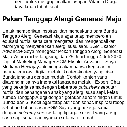
menit untuk mengoptimalkan asupan Vitamin D agar
daya tahan tubuh kuat.
Pekan Tanggap Alergi Generasi Maju
Untuk memberikan inspirasi dan mendukung para Bunda
Tanggap Alergi Generasi Maju agar tetap memperoleh
edukasi nutrisi serta cara mengatasi dan mengendalikan
faktor yang menyebabkan alergi susu sapi, SGM Eksplor
Advance+ Soya menggelar Pekan Tanggap Alergi Generasi
Maju. Acara ini berlangsung dari 29 Juni hingga 4 Juli 2020.
Digital Marketing Manager SGM Eksplor Advance+ Soya,
Mediana Herwijayanti mengatakan bahwa kegiatan ini
berupa edukasi digital melalui konten-konten yang bisa
Bunda jangkau dengan mudah. Contoh konten yang
ditayang misalnya interaksi langsung melalui Expert Chat
yang bekerja sama dengan beberapa
publishers
seputar
nutrisi dan penanganan anak yang alergi susu sapi, kelas
zumba Tanggap Alergi dengan gerakan senam ringan untuk
Bunda dan Si Kecil agar tetap aktif dan sehat. Inspirasi resep
sehat berbahan dasar SGM Soya yang bekerja sama
dengan
celebrity chef
serta tip-tip agar si kecil yang alergi
susu sapi sehat dan nyaman selama di rumah.