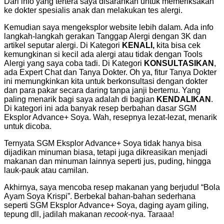
Dari info yang tertera saya disarankan untuk memeriksakan
ke dokter spesialis anak dan melakukan tes alergi.
Kemudian saya mengeksplor website lebih dalam. Ada info
langkah-langkah gerakan Tanggap Alergi dengan 3K dan
artikel seputar alergi. Di Kategori
KENALI,
kita bisa cek
kemungkinan si kecil ada alergi atau tidak dengan Tools
Alergi yang saya coba tadi. Di Kategori
KONSULTASIKAN
,
ada Expert Chat dan Tanya Dokter. Oh ya, fitur Tanya Dokter
ini memungkinkan kita untuk berkonsultasi dengan dokter
dan para pakar secara daring tanpa janji bertemu. Yang
paling menarik bagi saya adalah di bagian
KENDALIKAN
.
Di kategori ini ada banyak resep berbahan dasar SGM
Eksplor Advance+ Soya. Wah, resepnya lezat-lezat, menarik
untuk dicoba.
Ternyata SGM Eksplor Advance+ Soya tidak hanya bisa
dijadikan minuman biasa, tetapi juga dikreasikan menjadi
makanan dan minuman lainnya seperti jus, puding, hingga
lauk-pauk atau camilan.
Akhirnya, saya mencoba resep makanan yang berjudul “Bola
Ayam Soya Krispi”. Berbekal bahan-bahan sederhana
seperti SGM Eksplor Advance+ Soya, daging ayam giling,
tepung dll, jadilah makanan
recook-
nya. Taraaa!