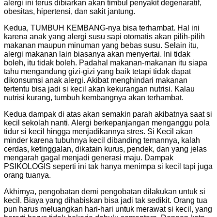
alergi ini terus dibiarkan akan timbul penyakit degenaratif,
obesitas, hipertensi, dan sakit jantung.
Kedua, TUMBUH KEMBANG-nya bisa terhambat. Hal ini
karena anak yang alergi susu sapi otomatis akan pilih-pilih
makanan maupun minuman yang bebas susu. Selain itu,
alergi makanan lain biasanya akan menyertai. Ini tidak
boleh, itu tidak boleh. Padahal makanan-makanan itu siapa
tahu mengandung gizi-gizi yang baik tetapi tidak dapat
dikonsumsi anak alergi. Akibat menghindari makanan
tertentu bisa jadi si kecil akan kekurangan nutrisi. Kalau
nutrisi kurang, tumbuh kembangnya akan terhambat.
Kedua dampak di atas akan semakin parah akibatnya saat si
kecil sekolah nanti. Alergi berkepanjangan menganggu pola
tidur si kecil hingga menjadikannya stres. Si Kecil akan
minder karena tubuhnya kecil dibanding temannya, kalah
cerdas, ketinggalan, dikatain kurus, pendek, dan yang jelas
mengarah gagal menjadi generasi maju. Dampak
PSIKOLOGIS seperti ini tak hanya menimpa si kecil tapi juga
orang tuanya.
Akhirnya, pengobatan demi pengobatan dilakukan untuk si
kecil. Biaya yang dihabiskan bisa jadi tak sedikit. Orang tua
pun harus meluangkan hari-hari untuk merawat si kecil, yang