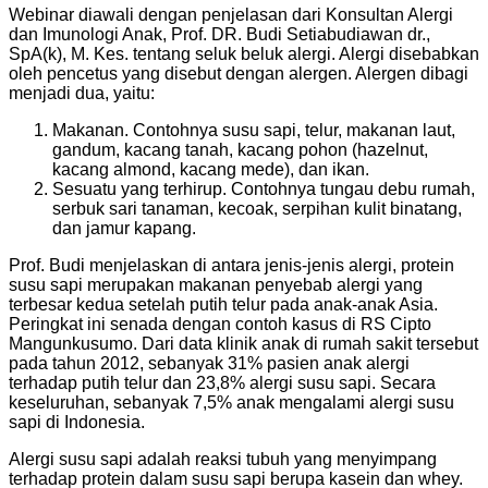
Webinar diawali dengan penjelasan dari Konsultan Alergi
dan Imunologi Anak, Prof. DR. Budi Setiabudiawan dr.,
SpA(k), M. Kes. tentang seluk beluk alergi. Alergi disebabkan
oleh pencetus yang disebut dengan alergen. Alergen dibagi
menjadi dua, yaitu:
Makanan. Contohnya susu sapi, telur, makanan laut,
gandum, kacang tanah, kacang pohon (hazelnut,
kacang almond, kacang mede), dan ikan.
Sesuatu yang terhirup. Contohnya tungau debu rumah,
serbuk sari tanaman, kecoak, serpihan kulit binatang,
dan jamur kapang.
Prof. Budi menjelaskan di antara jenis-jenis alergi, protein
susu sapi merupakan makanan penyebab alergi yang
terbesar kedua setelah putih telur pada anak-anak Asia.
Peringkat ini senada dengan contoh kasus di RS Cipto
Mangunkusumo. Dari data klinik anak di rumah sakit tersebut
pada tahun 2012, sebanyak 31% pasien anak alergi
terhadap putih telur dan 23,8% alergi susu sapi. Secara
keseluruhan, sebanyak 7,5% anak mengalami alergi susu
sapi di Indonesia.
Alergi susu sapi adalah reaksi tubuh yang menyimpang
terhadap protein dalam susu sapi berupa kasein dan whey.