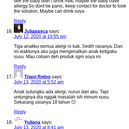
see the baby didn’t drink milk, maybe the baby have
allergy.So dont be panic, keep contact for doctor to look
the solution. Maybe can drink soya
Reply
Juliapasca
says:
July 12, 2020 at 10:55 pm
Tiga anakku semua alergi ni kak. Sedih rasanya. Dan
ini waktunya aku juga mengenalkan anak ketigaku
susu. Mau cobain deh produk sgm soya ini
Reply
Triani Retno
says:
July 13, 2020 at 5:52 am
Anak sulungku ada alergi, nurun dari aku. Tapi
untungnya dia nggak masalah sih minum susu.
Sekarang usianya 18 tahun 🙂
Reply
Yuliana
says:
July 13, 2020 at 8:41 am