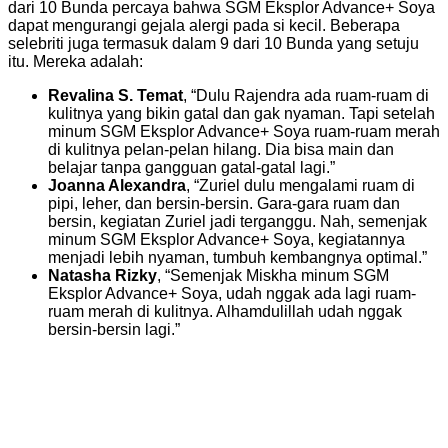
dari 10 Bunda percaya bahwa SGM Eksplor Advance+ Soya
dapat mengurangi gejala alergi pada si kecil. Beberapa
selebriti juga termasuk dalam 9 dari 10 Bunda yang setuju
itu. Mereka adalah:
Revalina S. Temat
, “Dulu Rajendra ada ruam-ruam di
kulitnya yang bikin gatal dan gak nyaman. Tapi setelah
minum SGM Eksplor Advance+ Soya ruam-ruam merah
di kulitnya pelan-pelan hilang. Dia bisa main dan
belajar tanpa gangguan gatal-gatal lagi.”
Joanna Alexandra
, “Zuriel dulu mengalami ruam di
pipi, leher, dan bersin-bersin. Gara-gara ruam dan
bersin, kegiatan Zuriel jadi terganggu. Nah, semenjak
minum SGM Eksplor Advance+ Soya, kegiatannya
menjadi lebih nyaman, tumbuh kembangnya optimal.”
Natasha Rizky
, “Semenjak Miskha minum SGM
Eksplor Advance+ Soya, udah nggak ada lagi ruam-
ruam merah di kulitnya. Alhamdulillah udah nggak
bersin-bersin lagi.”