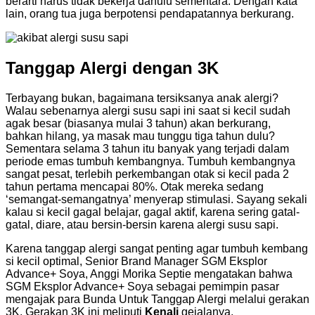
berarti harus tidak bekerja dahulu sementara. Dengan kata
lain, orang tua juga berpotensi pendapatannya berkurang.
Tanggap Alergi dengan 3K
Terbayang bukan, bagaimana tersiksanya anak alergi?
Walau sebenarnya alergi susu sapi ini saat si kecil sudah
agak besar (biasanya mulai 3 tahun) akan berkurang,
bahkan hilang, ya masak mau tunggu tiga tahun dulu?
Sementara selama 3 tahun itu banyak yang terjadi dalam
periode emas tumbuh kembangnya. Tumbuh kembangnya
sangat pesat, terlebih perkembangan otak si kecil pada 2
tahun pertama mencapai 80%. Otak mereka sedang
‘semangat-semangatnya’ menyerap stimulasi. Sayang sekali
kalau si kecil gagal belajar, gagal aktif, karena sering gatal-
gatal, diare, atau bersin-bersin karena alergi susu sapi.
Karena tanggap alergi sangat penting agar tumbuh kembang
si kecil optimal, Senior Brand Manager SGM Eksplor
Advance+ Soya, Anggi Morika Septie mengatakan bahwa
SGM Eksplor Advance+ Soya sebagai pemimpin pasar
mengajak para Bunda Untuk Tanggap Alergi melalui gerakan
3K. Gerakan 3K ini meliputi
Kenali
gejalanya,