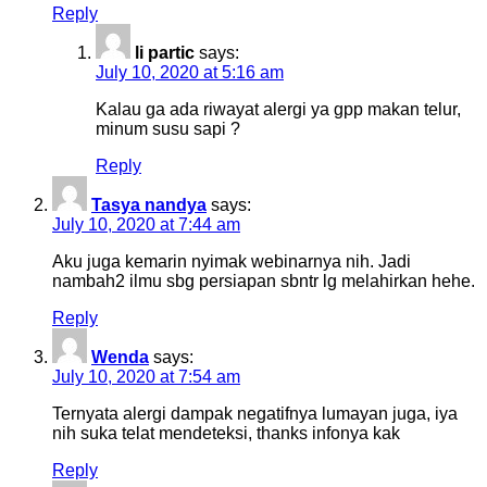
Reply
li partic
says:
July 10, 2020 at 5:16 am
Kalau ga ada riwayat alergi ya gpp makan telur,
minum susu sapi ?
Reply
Tasya nandya
says:
July 10, 2020 at 7:44 am
Aku juga kemarin nyimak webinarnya nih. Jadi
nambah2 ilmu sbg persiapan sbntr lg melahirkan hehe.
Reply
Wenda
says:
July 10, 2020 at 7:54 am
Ternyata alergi dampak negatifnya lumayan juga, iya
nih suka telat mendeteksi, thanks infonya kak
Reply