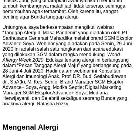
masuk. Jadi, yang diharapkan awalnya akan membantu
tumbuh kembangnya, malah jadi tidak terserap, sehingga
pertumbuhan agak terhambat. Oleh karena itu, sangat
penting agar Bunda tanggap alergi.
Untungnya, saya berkesempatan mengikuti webinar
“Tanggap Alergi di Masa Pandemi” yang diadakan oleh PT
Sarihusada Generasi Mahardika melalui brand SGM Eksplor
Advance Soya. Webinar yang diadakan pada Senin, 29 Juni
2020 ini adalah salah satu rangkaian dari acara edukasi
yang dilakukan SGM dalam rangka mendukung
World
Allergy Week 2020
. Edukasi tentang alergi ini berlangsung
dalam “Pekan Tanggap Alergi Maju” yang berlangsung pada
28 Juni-4 Juli 2020. Hadir dalam webinar ini Konsultan
Alergi dan Imunologi Anak, Prof. DR. Budi Setiabudiawan
dr., SpA(k), M. Kes; Senior Brand Manager SGM Eksplor
Advance+ Soya, Anggi Morika Septie; Digital Marketing
Manager SGM Eksplor Advance+ Soya, Mediana
Herwijayanti; dan Selebriti sekaligus seorang Bunda yang
anaknya alergi, Natasha Rizky.
Mengenal Alergi