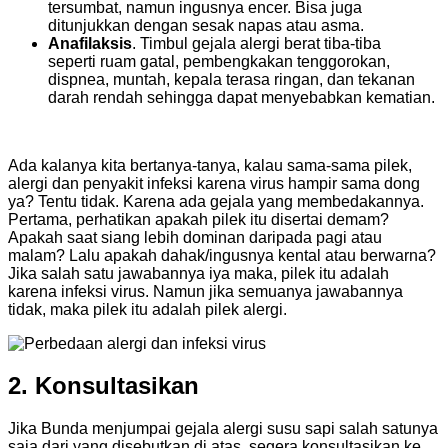
tersumbat, namun ingusnya encer. Bisa juga
ditunjukkan dengan sesak napas atau asma.
Anafilaksis
. Timbul gejala alergi berat tiba-tiba
seperti ruam gatal, pembengkakan tenggorokan,
dispnea, muntah, kepala terasa ringan, dan tekanan
darah rendah sehingga dapat menyebabkan kematian.
Ada kalanya kita bertanya-tanya, kalau sama-sama pilek,
alergi dan penyakit infeksi karena virus hampir sama dong
ya? Tentu tidak. Karena ada gejala yang membedakannya.
Pertama, perhatikan apakah pilek itu disertai demam?
Apakah saat siang lebih dominan daripada pagi atau
malam? Lalu apakah dahak/ingusnya kental atau berwarna?
Jika salah satu jawabannya iya maka, pilek itu adalah
karena infeksi virus. Namun jika semuanya jawabannya
tidak, maka pilek itu adalah pilek alergi.
2. Konsultasikan
Jika Bunda menjumpai gejala alergi susu sapi salah satunya
saja dari yang disebutkan di atas, segera konsultasikan ke