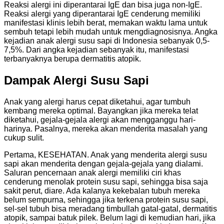
Reaksi alergi ini diperantarai IgE dan bisa juga non-IgE.
Reaksi alergi yang diperantarai IgE cenderung memiliki
manifestasi klinis lebih berat, memakan waktu lama untuk
sembuh tetapi lebih mudah untuk mengdiagnosisnya. Angka
kejadian anak alergi susu sapi di Indonesia sebanyak 0,5-
7,5%. Dari angka kejadian sebanyak itu, manifestasi
terbanyaknya berupa dermatitis atopik.
Dampak Alergi Susu Sapi
Anak yang alergi harus cepat diketahui, agar tumbuh
kembang mereka optimal. Bayangkan jika mereka telat
diketahui, gejala-gejala alergi akan mengganggu hari-
harinya. Pasalnya, mereka akan menderita masalah yang
cukup sulit.
Pertama, KESEHATAN. Anak yang menderita alergi susu
sapi akan menderita dengan gejala-gejala yang dialami.
Saluran pencernaan anak alergi memiliki ciri khas
cenderung menolak protein susu sapi, sehingga bisa saja
sakit perut, diare. Ada kalanya kekebalan tubuh mereka
belum sempurna, sehingga jika terkena protein susu sapi,
sel-sel tubuh bisa meradang timbullah gatal-gatal, dermatitis
atopik, sampai batuk pilek. Belum lagi di kemudian hari, jika