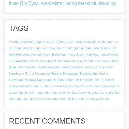
Insto Dry Eyes, Atasi Mata Kering Meski Multitasking
TAGS
#AlergiProteinSusuSapi
#GoForIt
AdvanG1pro
aplikasi logistik
asi booster tea
asi tetap banyak saat puasa
ayunan
cara mengatasi rambut rontok
deliveree
deliveree surabaya
gak ritasi
Health Agent
hg solution
hijab
hijup
huawei mate
7
huawei photo class
jasa pengiriman surabaya
jasa pindahan surabaya
jilbab
jilbab bukan jilboob
Jilbabbukanjilboob
jilboobs
logistik surabaya
Mayapada
Healthcare Group
Mayapada Hospital
Mayapada Hospital Lebak Bulus
Mayapada Hospital Tangerang
Mi Instan Sehat
Mi Tropicana Slim
Nutrifood
obat penumbuh rambut
Patata
perisai segala penyakit
perosotan
popok bagus
popok bayi terbaik
popok bermutu
popok lembut
popok yang kering
puasa bagi
ibu menyusui
puasa ibu hamil
rambut rontok
Ria Ricis
Surabaya Patata
RECENT COMMENTS